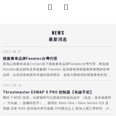
NEWS
最新消息
2025.08.07
模擬賽車品牌Fanatec台灣代理
新海山很榮幸成為Corsair其下模擬賽車品牌Fanatec台灣代理，將負責
Fanatec產品銷售及售後服務! Fanatec 是高階專用模擬賽車硬體的領導
品牌，以其技術創新和卓越性能而聞名，並致力開發用於模擬賽車的高階
硬件，其直驅式方向盤、方向盤、踏板、駕駛艙適用於PlayStation、
2022.04.19
Xbox等遊戲主機 和PC的配件。Fanatec產品在德國設計，每一款產品都
以性能、耐用性和沉浸感為核心。 歡迎與我們聯絡或洽經銷:
Thrustmaster ESWAP S PRO 控制器【有線手把】
Line:@gearplanet Office : 03-3676713
獨特 T-MOD 技術，玩家隨時可以更換控制器的組件 （包括：迷你操縱桿
／ 方向鍵 ／ 扳機和把手）。 適用於 Xbox One / Xbox Series X|S 及
電腦 全新 NXG 迷你操作桿可啟動 200萬次以上 附加人體工學特性 （4
個額名可重新映射按鍵 Mappable ／ 可手動調節扳機的靈敏度 ／ 遊戲手