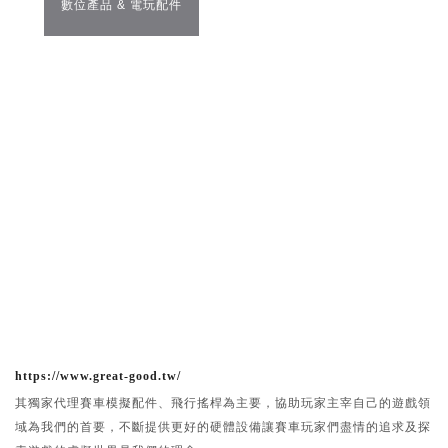
數位產品 & 電玩配件
https://www.great-good.tw/
其獨家代理賽車模擬配件、飛行搖桿為主要，協助玩家主宰自己的遊戲領
域為我們的首要，不斷提供更好的硬體設備讓賽車玩家們盡情的追求及探