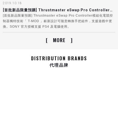
2019.10.18
柄記憶體中包含2 個預設） 。 內含免費的多功能 PC 軟體 (重新映射按鍵
／配置迷你操縱桿 ／ 配置板機 ／ 調節振動 （0％ － 100％）。 兼容於
[首批新品限量預購] Thrustmaster eSwap Pro Controller模組化電競控制器
Windows 10
[首批新品限量預購] Thrustmaster eSwap Pro Controller模組化電競控
制器獨特技術「 T-MOD 」嶄新設計可隨意轉換手把組件，支援遊戲中更
換。SONY 官方授權支援 PS4 及電腦使用。
[
MORE
]
DISTRIBUTION BRANDS
代理品牌