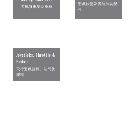
遊戲鈦盤及腳踏加裝配
遊戲賽車架及座椅
件
Joysticks, Throttle &
Pedals
飛行遊戲搖桿、油門及
腳踏