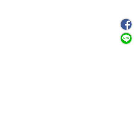
GEARPLANET TW
地址 ：
桃園市八德區思源街222號
電話 ：
03-3676713
傳真 ：
03-3676716
信箱 ：
info@gearplanet.com.tw
GEARPLANET HK
地址 ：
香港九龍觀塘道460-470號官塘工業中心2期1樓L室(觀塘地鐵站
D4 出口直行2分鐘)
電話 ：
(+852)27903074