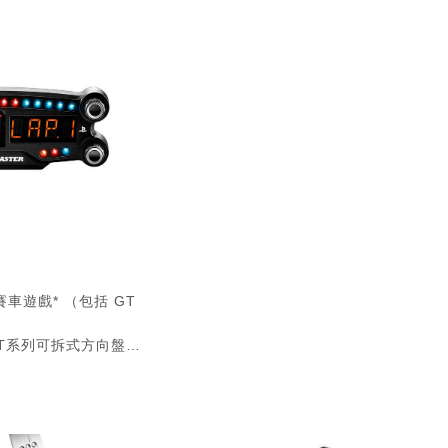
4 賽車遊戲* （包括 GT
er T系列可拆式方向盤使
150 & T80)