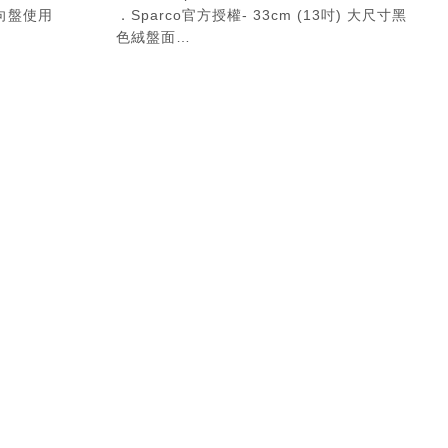
方向盤使用
．Sparco官方授權- 33cm (13吋) 大尺寸黑
色絨盤面
．支援所有 Thrustmaster T系列方向盤使用