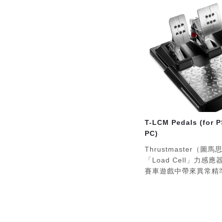
T-LCM Pedals (for 
PC)
Thrustmaster（
「Load Cell」力
賽車遊戲中帶來異常精
高精度油門和離合器踏
H.E.A.R.T (HallEffec
Technology) 系統