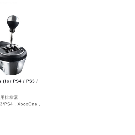
 & XBOX & PC
 (for PS4 / PS3 /
R專用排檔器
3/PS4，XboxOne，
t，DIN Port
流。