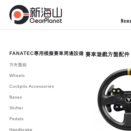
New
ESWAP X2 PRO
賽車遊戲方盤配件
FANATEC專用模擬賽車周邊設備
CONTROLLER Elden
方向盤組
Ring Edition $7980
Wheels
Cockpits Accessories
Bases
Shifter
Pedals
Handbrake