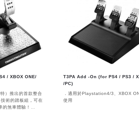
PS4 / XBOX ONE/
T3PA Add -On (for PS4 / PS3 /
/PC)
圖馬思特）推出的首款整合
．適用於Playstation4/3、XBOX 
感應器技術的踏板組，可在
使用
準的煞車體驗！
板帶有磁性感應器：
t AccuRate