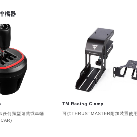
排檔器
n
TM Racing Clamp
和任何類型遊戲或車輛
可供THRUSTMASTER附加裝置使
SCAR)
排檔變速 ； 7 個前進檔