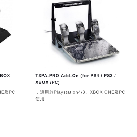
 XBOX
T3PA-PRO Add-On (for PS4 / PS3 /
XBOX /PC)
ONE及PC
．適用於Playstation4/3、XBOX ONE及PC
使用