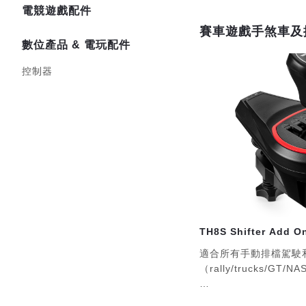
電競遊戲配件
賽車遊戲手煞車及
數位產品 & 電玩配件
控制器
TH8S Shifter Add O
適合所有手動排檔駕駛
（rally/trucks/GT/NA
H(7+1) 波箱 ：8 個