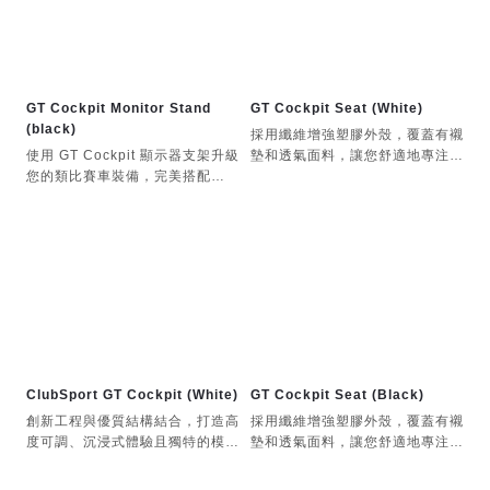
三顯示器擴充套件並非獨立產品；
個人化的大螢幕體驗。
使用時需搭配 GT Cockpit 顯示器
支架。
GT Cockpit Monitor Stand
GT Cockpit Seat (White)
(black)
採用纖維增強塑膠外殼，覆蓋有襯
使用 GT Cockpit 顯示器支架升級
墊和透氣面料，讓您舒適地專注於
您的類比賽車裝備，完美搭配
圈速，確保即使在耐力賽中也能讓
ClubSport GT Cockpit。它支援
您保持涼爽和專注。
32 吋至 65 吋的螢幕，並附帶一
個可安裝至 34 吋超寬螢幕的頂置
支架。隱藏的電源轉接器支架、理
線材料和 T 型導軌，帶來清晰、
個人化的大螢幕體驗。
ClubSport GT Cockpit (White)
GT Cockpit Seat (Black)
創新工程與優質結構結合，打造高
採用纖維增強塑膠外殼，覆蓋有襯
度可調、沉浸式體驗且獨特的模擬
墊和透氣面料，讓您舒適地專注於
賽車駕駛艙。無論是經驗豐富的賽
圈速，確保即使在耐力賽中也能讓
車手還是初出茅廬的新手，都能輕
您保持涼爽和專注。