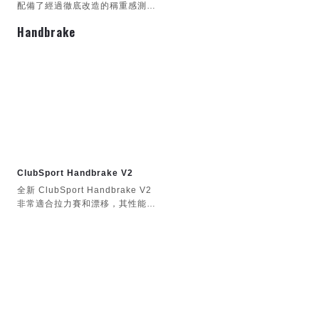
配備了經過徹底改造的稱重感測器
煞車、油門和離合器上的霍爾感測
CSL踏板負載感測器套件還提供
Handbrake
器以及許多設計改進。
第三個踏板，並升級了煞車和電子
系統。
踏板位置可沿腳跟托橫向調整
高度可調的踏板面
模組化設計意味著可以倒置安裝到
機架上。
ClubSport Handbrake V2
垂直後板使踏板能夠輕鬆地靠在牆
壁或其他垂直表面上。
全新 ClubSport Handbrake V2
非常適合拉力賽和漂移，其性能和
踏板底座和踏板臂採用珍珠鉻鍍層
耐用性有了巨大的進步，擁有更強
大的組件和改進的電子設備。
鞋跟墊採用黑色粉末塗層
踏板可直接連接到所有相容的
Fanatec 方向盤底座。