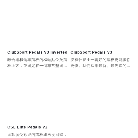
板升級套件。
性。
12 位元精度
CSL踏板升級
雙踏板裝置（油門和煞車），可升
級為三踏板裝置
稱重感測器靈敏度（最小約 10
添加第三個踏板最經濟實惠的方法
kg）可透過調諧選單（或 PC 上
全金屬結構（踏板面除外）。踏板
的 Fanatec 控制面板）進行調整*
重型鋼結構（踏板面除外）
採用厚重鋼材製成，有助於防止設
備在地板上滑動（如果未牢固地安
高強度彈性體疊層，邵氏硬度 65
非接觸式霍爾感測器（12 位
裝在支架上）。
元），具有高精度和高耐用性。
升級後的電子產品
ClubSport Pedals V3 Inverted
ClubSport Pedals V3
可選陽極氧化鋁踏板
離合器和煞車踏板的樞軸點位於踏
沒有什麼比一套好的踏板更能讓你
踏板位置可沿著 CSL 踏板的腳跟
USB 或 RJ12 連接（USB 連接
板上方，並固定在一個非常堅固的
更快。我們採用最新、最先進的技
托進行橫向調節
煞車和油門均採用非接觸式霍爾感
意味著您可以將 CSL 踏板作為獨
框架上，正如您對Fanatec
術，助你獲得競爭優勢。
測器（12 位元），以實現高精度
立的 USB 裝置在 PC 上使用）
ClubSport系列的預期一樣。較長
高度可調踏板面
和高耐用性。
的踏板行程和踏板間距，每個細節
可手動校準最小值和最大值，設定
都源自於真實賽車。
模組化設計意味著可以倒置安裝到
煞車踏板彈簧比油門踏板彈簧更
儲存到內部記憶體。
這些踏板配備了阻力可調的
機架上。
硬，PU泡棉阻尼器增加了額外的
ClubSport 阻尼套件，已安裝在
阻力，帶來漸進式的煞車腳感。
煞車踏板上，可直接使用。結合無
垂直後板使踏板能夠靠在牆上。
需工具即可調整煞車阻力的功能
升級為三踏板配置，需加裝離合器
（與 V3 踏板相同），這套踏板開
踏板底座和踏板臂採用珍珠鉻鍍層
套件或負載感知器套件
箱即可帶來純粹的真實感！
CSL Elite Pedals V2
CSL踏板離合器套件以最低的價
這款廣受歡迎的踏板組再次回歸，
格提供第三個踏板。