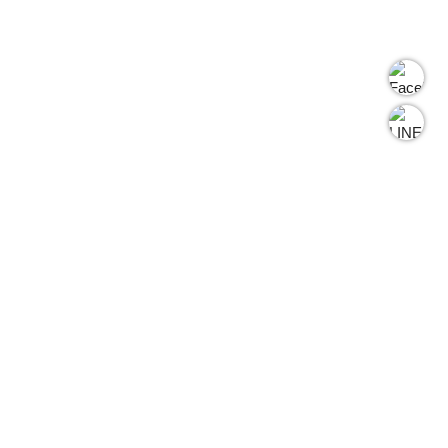
GEARPLANET TW
地址 ：
桃園市八德區思源街222號
電話 ：
03-3676713
傳真 ：
03-3676716
信箱 ：
info@gearplanet.com.tw
GEARPLANET HK
地址 ：
香港九龍觀塘道460-470號官塘工業中心2期1樓L室(觀塘地鐵站
D4 出口直行2分鐘)
電話 ：
(+852)27903074