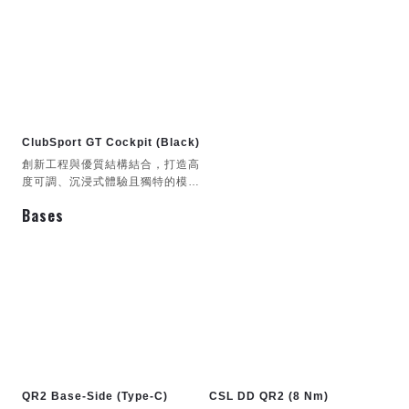
鬆駕馭，而且價格極具競爭力。
ClubSport GT Cockpit (Black)
創新工程與優質結構結合，打造高
度可調、沉浸式體驗且獨特的模擬
賽車駕駛艙。無論是經驗豐富的賽
Bases
車手還是初出茅廬的新手，都能輕
鬆駕馭，而且價格極具競爭力。
QR2 Base-Side (Type-C)
CSL DD QR2 (8 Nm)