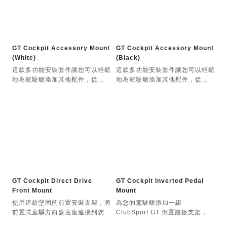
Fanatec 測試，但未經 Sony
Interactive Entertainment Inc.
測試或認可。
GT Cockpit Accessory Mount
GT Cockpit Accessory Mount
(White)
(Black)
這款多功能安裝套件讓您可以輕鬆
這款多功能安裝套件讓您可以輕鬆
地為駕駛艙添加其他配件，從
地為駕駛艙添加其他配件，從
Elgato Stream Deck 和相機到按
Elgato Stream Deck 和相機到按
鈕盒，我們都能滿足您的需求。
鈕盒，我們都能滿足您的需求。
專為串流媒體設備設計，採用 ¼
專為串流媒體設備設計，採用 ¼
吋或 M6 T 型螺帽系統連接第三方
吋或 M6 T 型螺帽系統連接第三方
配件。相容於我們的凸輪桿式安裝
配件。相容於我們的凸輪桿式安裝
夾。
夾。
非常適合安裝 Elgato Stream
非常適合安裝 Elgato Stream
Deck、數位儀錶板、按鈕盒、麥
Deck、數位儀錶板、按鈕盒、麥
克風和攝影機。
克風和攝影機。
GT Cockpit Direct Drive
GT Cockpit Inverted Pedal
Front Mount
Mount
使用這款堅固的前置安裝支架，將
為您的駕駛艙添加一組
前置式直驅方向盤底座連接到您的
ClubSport GT 倒置踏板支架，即
Fanatec ClubSport GT 駕駛
可體驗老式 GT 賽車的樂趣；如果