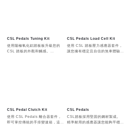
ClubSport 手煞車（所有版本，
必須安裝在 ClubSport 換檔桿側
面）
高度和橫向調節
CSL Pedals Tuning Kit
CSL Pedals Load Cell Kit
使用陽極氧化鋁踏板板升級您的
使用 CSL 踏板壓力感應器套件，
CSL 踏板的外觀和觸感。
讓您擁有穩定且自信的煞車體驗。
專為 CSL 踏板設計，包括離合器
您很快就能刷新個人最佳圈速。
套件和負載感測器套件
CSL踏板的稱重感測器煞車升級
包含三個踏板，由兩個部分組成：
重型鋼結構（踏板面除外）
陽極氧化鋁前板
踏板位置可沿著 CSL 踏板的腳跟
托進行橫向調節
白色聚合物背板支撐著弧形前板，
形成一個耐用的「F」字形印章。
高度可調踏板面
CSL Pedal Clutch Kit
CSL Pedals
高度可調節
踏板底座和踏板臂採用珍珠鉻鍍層
使用 CSL Pedals 離合器套件，
CSL踏板採用堅固的鋼材製成。
即可掌控傳統的手排變速箱，這是
精準耐用的感應器讓您能夠平穩地
油門踏板加長，使腳跟和腳趾操作
客製化設計的稱重感測器
CSL Pedals 最經濟實惠的三踏
控製油門和煞車，從而保持操控
更加舒適。