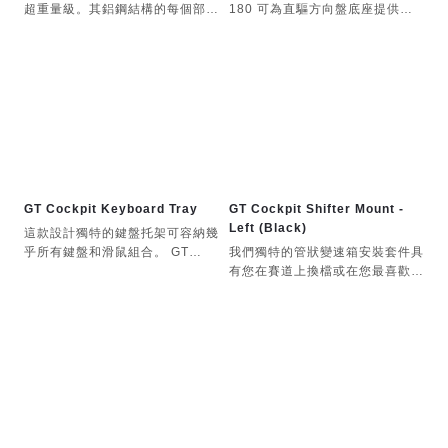
超重量級。其鋁鋼結構的每個部件
180 可為直驅方向盤底座提供更
都經過優化，以確保剛性和強度。
強勁的動力，從而實現最佳性能。
傾斜的立柱比矩形截面結構更能有
這帶來更清晰的路感回饋，讓您更
效分散底盤上的負載。 CSL 駕駛
清楚感受到細微的操控變化。
艙可相容於所有 Fanatec 直驅系
統，甚至包括 25 牛頓米的
Podium DD2 軸距方向盤，其踏
板專為承受力感測器煞車的高煞車
力而設計。
CSL 駕駛艙的經典 GT 駕駛姿勢
適用於大多數賽車運動，例如 GT
GT Cockpit Keyboard Tray
GT Cockpit Shifter Mount -
賽車、橢圓賽道賽車、漂移賽車和
Left (Black)
這款設計獨特的鍵盤托架可容納幾
拉力賽。透過反轉軸距支架，也可
乎所有鍵盤和滑鼠組合。 GT
我們獨特的管狀變速箱安裝套件具
以實現卡丁車駕駛姿勢。
Cockpit 鍵盤托架並非獨立產品；
有您在賽道上換檔或在您最喜歡的
需搭配 GT Cockpit 換檔桿支架使
拉力賽階段進行手煞車轉彎時所需
用。
的強度和靈活性。