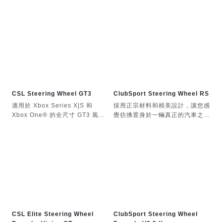
細的力回饋。
驗。套裝包含方向盤、方向盤底
ClubSport DD+方向盤底座相容
座、踏板和桌夾。
以下產品：
所有 Fanatec 方向盤（含 QR2）
所有 Fanatec 腳踏板（沒有
RJ12 介面的腳踏板可能需要轉接
線）
ClubSport 換檔器（所有版本）
CSL Steering Wheel GT3
ClubSport Steering Wheel RS
適用於 Xbox Series X|S 和
採用正宗材料和精美設計，讓您感
ClubSport 手煞車
Xbox One® 的全尺寸 GT3 風格
覺彷彿置身於一輛真正的汽車之
方向盤，獲得官方授權。
中。
所有 Fanatec 座艙
真正的GT3體驗由此開啟。 CSL
這款直徑 320 毫米的逼真方向
GT3方向盤配備OLED顯示器、撥
盤，完美適合各種車型。全圓形方
ClubSport DD 工作台夾具
動開關和編碼器等高階功能，在確
向盤平衡性極佳，並經過人體工學
保性能的同時，樹立了價格親民的
優化，帶來舒適的駕駛體驗。
ClubSport 桌夾 V2
新標竿。
輪圈採用最上等的汽車級皮革包覆
將此方向盤連接到任何相容的
——與真車上使用的皮革品質相
領獎台安裝支架（ClubSport
FANATEC® 底座上，整個系統
同。
DD+ 方向盤底座包含用於側面安
（包括連接的周邊設備，如換檔
我們採用與賽車部件相同的高性能
裝的 M6 T 型螺帽；領獎台安裝支
器、踏板或手煞車）即可在 Xbox
材料，例如碳纖維和鋁合金。 RS
架需要使用 M6 螺栓和墊圈）
CSL Elite Steering Wheel
ClubSport Steering Wheel
Series X|S 和 Xbox One® 上運
車型配備磁力換檔器，可提供絕佳