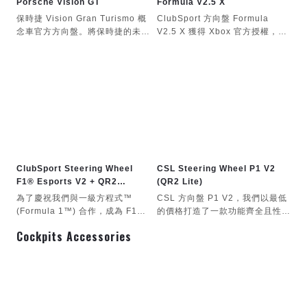
Porsche Vision GT
Formula V2.5 X
作。
的觸覺回饋。
注意：不支援 ClubSport 固定式
保時捷 Vision Gran Turismo 概
ClubSport 方向盤 Formula
利用雙離合器撥片系統，幫助您在
由於CNC精密加工的鋁製磁性換
換檔撥片。
念車官方方向盤。將保時捷的未來
V2.5 X 獲得 Xbox 官方授權，其
每次比賽起步中都發揮出最佳水
檔撥片，每次換檔都能讓您信心十
主義設計握在手中。
尺寸和形狀完美適合所有方程式賽
準。先進的咬合點模式讓您在比賽
足。此外，您還可以選購帶離合器
目前，Gran Turismo® DD
Porsche Vision Gran Turismo
車和單座賽車。
開始前即可確定最佳咬合點，確保
撥片的Podium高級撥片模組，將
Extreme 的方向盤僅相容於
是保時捷首款專為遊戲設計的概念
每次起步都完美無瑕。
其更換為手動換檔撥片。
ClubSport DD / ClubSport
車。擺脫了量產法規的束縛，設計
DD+ 方向盤底座。未來韌體更新
師得以突破創意的界限。方向盤的
將支援其他方向盤底座。
設計汲取了現代保時捷設計的經典
元素，並增添了更具動態的比例。
平台
這款方向盤是保時捷和《GT賽
本產品相容於所有
車》®愛好者的終極選擇。方向盤
PlayStation®4 遊戲機和
的輸入與《GT賽車》® 7 完美匹
ClubSport Steering Wheel
CSL Steering Wheel P1 V2
PlayStation®5 遊戲機。
配，編碼器可用於快速調整牽引力
F1® Esports V2 + QR2
(QR2 Lite)
控制、煞車平衡和燃油噴射。
Wheel-side
本產品相容於PC上所有主流賽車
為了慶祝我們與一級方程式™
CSL 方向盤 P1 V2，我們以最低
遊戲。
(Formula 1™) 合作，成為 F1®
的價格打造了一款功能齊全且性能
Esports 系列的官方供應商，我們
絲毫不打折扣的方向盤。它是
Cockpits Accessories
其他平台：與其他平台的兼容性取
特別推出了 ClubSport F1®
CSL DD 的理想入門方向盤。
決於所使用的方向盤。更多信息，
Esports V2 方向盤，專為極限駕
請查看您計劃使用的方向盤的產品
駛一級方程式賽車而設計。 V2 配
頁面。
備磁吸式換檔桿、可自訂的 RGB
LED 燈、升級的電子系統以及可
請注意：PC 和其他平台相容性由
更換的快拆裝置