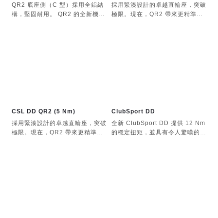
QR2 底座側（C 型）採用全鋁結
採用緊湊設計的卓越直輪座，突破
構，堅固耐用。 QR2 的全新機械
極限。現在，QR2 帶來更精準、
設計可提供最高等級的穩定性能。
更細緻的力回饋。
熱插拔
Type-C介面採用耐用、低摩擦的
陽極氧化表面，可實現方向盤的快
速安全更換。無需重新啟動模擬器
或方向盤底座，即可在不同的方向
盤設計之間進行熱插拔。
CSL DD QR2 (5 Nm)
ClubSport DD
採用緊湊設計的卓越直輪座，突破
全新 ClubSport DD 提供 12 Nm
極限。現在，QR2 帶來更精準、
的穩定扭矩，並具有令人驚嘆的響
更細緻的力回饋。
應速度和動態性能。您最喜歡的賽
車模擬遊戲，瞬間變得栩栩如生。