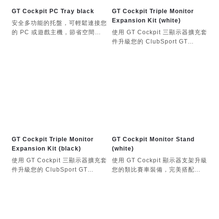
GT Cockpit PC Tray black
GT Cockpit Triple Monitor
Expansion Kit (white)
安全多功能的托盤，可輕鬆連接您
的 PC 或遊戲主機，節省空間。
使用 GT Cockpit 三顯示器擴充套
將主機抬離地毯可改善氣流，防止
件升級您的 ClubSport GT
灰塵積聚，並提升散熱性能。
Cockpit，將單顯示器配置升級為
全景展示，支援三個 32 吋至 55
吋的螢幕。安全的外臂確保完美對
齊，並可調節視野定位，帶來極致
的模擬賽車沉浸感。 GT Cockpit
三顯示器擴充套件並非獨立產品；
使用時需搭配 GT Cockpit 顯示器
支架。
GT Cockpit Triple Monitor
GT Cockpit Monitor Stand
Expansion Kit (black)
(white)
使用 GT Cockpit 三顯示器擴充套
使用 GT Cockpit 顯示器支架升級
件升級您的 ClubSport GT
您的類比賽車裝備，完美搭配
Cockpit，將單顯示器配置升級為
ClubSport GT Cockpit。它支援
全景展示，支援三個 32 吋至 55
32 吋至 65 吋的螢幕，並附帶一
吋的螢幕。安全的外臂確保完美對
個可安裝至 34 吋超寬螢幕的頂置
齊，並可調節視野定位，帶來極致
支架。隱藏的電源轉接器支架、理
的模擬賽車沉浸感。 GT Cockpit
線材料和 T 型導軌，帶來清晰、