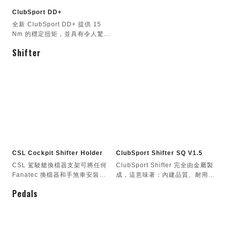
ClubSport DD+
全新 ClubSport DD+ 提供 15
Nm 的穩定扭矩，並具有令人驚嘆
的響應速度和動態表現。您最喜歡
Shifter
的賽車模擬遊戲，瞬間變得更加逼
真。
CSL Cockpit Shifter Holder
ClubSport Shifter SQ V1.5
CSL 駕駛艙換檔器支架可將任何
ClubSport Shifter 完全由金屬製
Fanatec 換檔器和手煞車安裝到
成，這意味著：內建品質、耐用性
CSL 駕駛艙上。
和可靠性。
Pedals
專為 CSL 駕駛艙設計
支援所有 Fanatec 變速箱