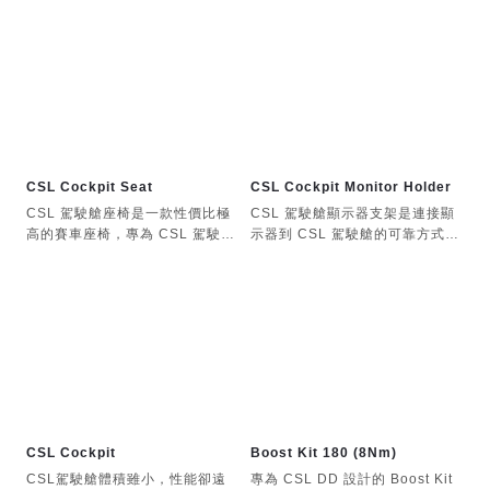
艙。
您擅長漂移，我們也能滿足您的需
堅固的 5 毫米厚鋼製安裝支架，
求。
適用於第三方前置直驅軸距。
支援第三方獨立踏板的倒置安裝，
可安裝在標準可調轉向支架之間，
也可用於抬高踏板，實現方程式賽
提供與標準底裝板相同的傾斜調
車風格的駕駛。非常適合漂移或跟
整。
趾駕駛設定。
有了這些易於安裝的 ClubSport
GT 倒置踏板安裝支架，您可以完
取代 Fanatec ClubSport GT 駕
善這項技術，磨練您的技能，從而
CSL Cockpit Seat
CSL Cockpit Monitor Holder
駛艙上的標準底部安裝解決方案，
獲得更真實的賽車體驗。
CSL 駕駛艙座椅是一款性價比極
CSL 駕駛艙顯示器支架是連接顯
以便安裝第三方前置直驅方向盤底
高的賽車座椅，專為 CSL 駕駛艙
示器到 CSL 駕駛艙的可靠方式。
座。
設計。
專為 CSL 駕駛艙設計
CSL 駕駛艙座椅僅重 7 公斤，與
所有標準傾斜和縱向調整選項均保
堅固輕巧的 CSL 駕駛艙完美搭
支援大多數常見顯示器尺寸
留。
配。座椅採用耐用的編織布料和支
撐性泡棉襯墊，即使長時間進行模
高度和橫向調整功能可以對顯示器
堅固的5毫米厚鋼結構。
擬賽車遊戲也能保持舒適。
位置進行微調。
CSL 駕駛艙座椅的設計靈感來自
採用黑色粉末塗層，與
賽車運動，採用現代化的性能導向
支撐桿有助於保持螢幕穩定，特別
ClubSport GT 現有的軸距安裝系
設計。刺繡的 Fanatec 品牌標誌
適用於較大尺寸的螢幕。
統相匹配。
和黃色縫線更添點睛之筆。
CSL Cockpit
Boost Kit 180 (8Nm)
CSL駕駛艙體積雖小，性能卻遠
專為 CSL DD 設計的 Boost Kit