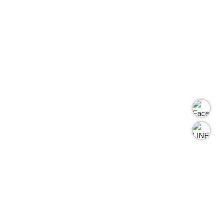
CSL Pedals 最經濟實惠的三踏
更加舒適。
板升級套件。
12 位元精度
CSL踏板升級
稱重感測器靈敏度（最小約 10
添加第三個踏板最經濟實惠的方法
kg）可透過調諧選單（或 PC 上
的 Fanatec 控制面板）進行調整*
重型鋼結構（踏板面除外）
高強度彈性體疊層，邵氏硬度 65
非接觸式霍爾感測器（12 位
元），具有高精度和高耐用性。
升級後的電子產品
踏板位置可沿著 CSL 踏板的腳跟
USB 或 RJ12 連接（USB 連接
托進行橫向調節
意味著您可以將 CSL 踏板作為獨
立的 USB 裝置在 PC 上使用）
高度可調踏板面
可手動校準最小值和最大值，設定
模組化設計意味著可以倒置安裝到
儲存到內部記憶體。
機架上。
垂直後板使踏板能夠靠在牆上。
GEARPLANET TW
地址 ：
桃園市八德區思源街222號
踏板底座和踏板臂採用珍珠鉻鍍層
電話 ：
03-3676713