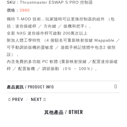
SKU：
Thrustmaster ESWAP S PRO 控制器
價格：
3980
獨特 T-MOD 技術，玩家隨時可以更換控制器的組件 （包
括：迷你操縱桿 ／ 方向鍵 ／ 扳機和把手）。
全新 NXG 迷你操作桿可啟動 200萬次以上
附加人體工學特性 （4 個額名可重新映射按鍵 Mappable ／
可手動調節扳機的靈敏度 ／ 遊戲手柄記憶體中包含2 個預
設） 。
內含免費的多功能 PC 軟體 (重新映射按鍵 ／配置迷你操縱
桿 ／ 配置板機 ／ 調節振動 （0％ － 100％）。
/ PRODUCT INFO
產品資訊
/
PREV
NEXT
/ OTHER
其他產品