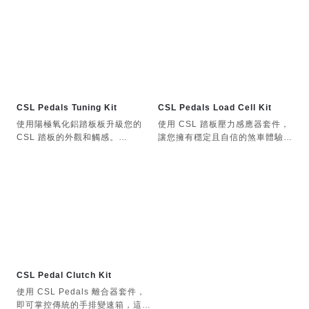
CSL Pedals Tuning Kit
CSL Pedals Load Cell Kit
使用陽極氧化鋁踏板板升級您的
使用 CSL 踏板壓力感應器套件，
CSL 踏板的外觀和觸感。
讓您擁有穩定且自信的煞車體驗。
專為 CSL 踏板設計，包括離合器
您很快就能刷新個人最佳圈速。
套件和負載感測器套件
CSL踏板的稱重感測器煞車升級
包含三個踏板，由兩個部分組成：
重型鋼結構（踏板面除外）
陽極氧化鋁前板
踏板位置可沿著 CSL 踏板的腳跟
托進行橫向調節
白色聚合物背板支撐著弧形前板，
形成一個耐用的「F」字形印章。
高度可調踏板面
CSL Pedal Clutch Kit
高度可調節
踏板底座和踏板臂採用珍珠鉻鍍層
使用 CSL Pedals 離合器套件，
即可掌控傳統的手排變速箱，這是
油門踏板加長，使腳跟和腳趾操作
客製化設計的稱重感測器