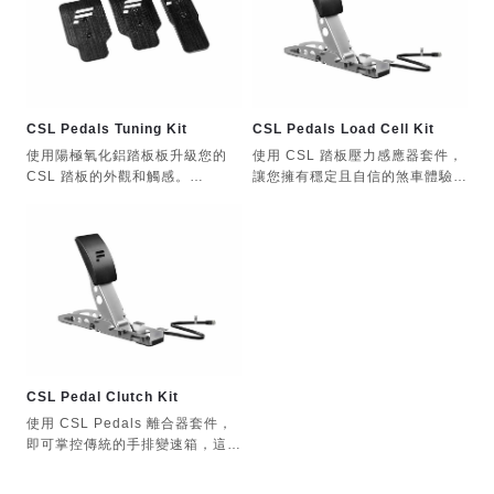
CSL Pedals Tuning Kit
CSL Pedals Load Cell Kit
使用陽極氧化鋁踏板板升級您的
使用 CSL 踏板壓力感應器套件，
CSL 踏板的外觀和觸感。
讓您擁有穩定且自信的煞車體驗。
專為 CSL 踏板設計，包括離合器
您很快就能刷新個人最佳圈速。
套件和負載感測器套件
CSL踏板的稱重感測器煞車升級
包含三個踏板，由兩個部分組成：
重型鋼結構（踏板面除外）
陽極氧化鋁前板
踏板位置可沿著 CSL 踏板的腳跟
托進行橫向調節
白色聚合物背板支撐著弧形前板，
形成一個耐用的「F」字形印章。
高度可調踏板面
CSL Pedal Clutch Kit
高度可調節
踏板底座和踏板臂採用珍珠鉻鍍層
使用 CSL Pedals 離合器套件，
即可掌控傳統的手排變速箱，這是
油門踏板加長，使腳跟和腳趾操作
客製化設計的稱重感測器
CSL Pedals 最經濟實惠的三踏
更加舒適。
板升級套件。
12 位元精度