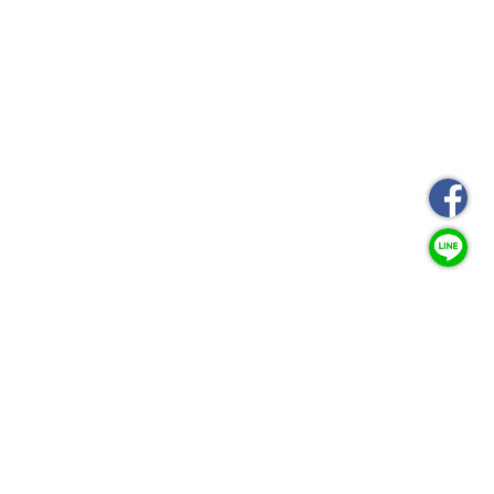
CSL踏板升級
稱重感測器靈敏度（最小約 10
添加第三個踏板最經濟實惠的方法
kg）可透過調諧選單（或 PC 上
的 Fanatec 控制面板）進行調整*
重型鋼結構（踏板面除外）
高強度彈性體疊層，邵氏硬度 65
非接觸式霍爾感測器（12 位
元），具有高精度和高耐用性。
升級後的電子產品
踏板位置可沿著 CSL 踏板的腳跟
USB 或 RJ12 連接（USB 連接
托進行橫向調節
意味著您可以將 CSL 踏板作為獨
立的 USB 裝置在 PC 上使用）
高度可調踏板面
可手動校準最小值和最大值，設定
模組化設計意味著可以倒置安裝到
儲存到內部記憶體。
機架上。
垂直後板使踏板能夠靠在牆上。
GEARPLANET TW
地址 ：
桃園市八德區思源街222號
踏板底座和踏板臂採用珍珠鉻鍍層
電話 ：
03-3676713
傳真 ：
03-3676716
信箱 ：
info@gearplanet.com.tw