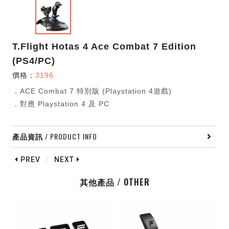
T.Flight Hotas 4 Ace Combat 7 Edition
(PS4/PC)
價格：
3196
．ACE Combat 7 特別版 (Playstation 4遊戲)
．對應 Playstation 4 及 PC
/ PRODUCT INFO
產品資訊
/
PREV
NEXT
/ OTHER
其他產品